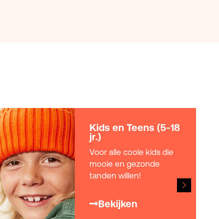
Jongeren (18-25 jr.)
Het is niet alleen
belangrijk om voor je
mondgezondheid te
zorgen, maar ook fijn
om te weten dat je gebit
helemaal schoon en fris
is!