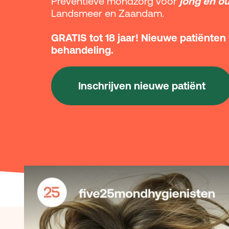
Preventieve mondzorg voor
j
ong én o
Landsmeer en Zaandam.
GRATIS tot 18 jaar! Nieuwe patiënte
behandeling.
Inschrijven nieuwe patiënt