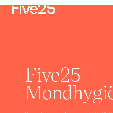
Five25
Mondhygië