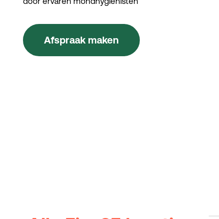
door ervaren mondhygiënisten
Afspraak maken