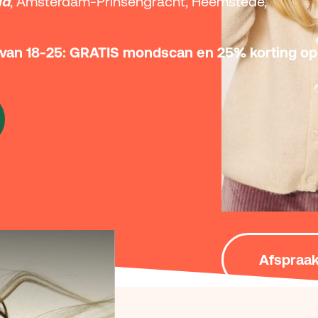
ud
,
Amsterdam-Prinsengracht, Heemstede,
n van 18-25: GRATIS mondscan en 25% korting op
Afspraak