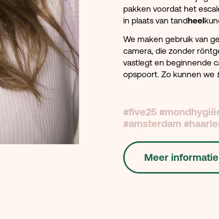
pakken voordat het esca
in plaats van tand
heel
kun
We maken gebruik van ge
camera, die zonder röntge
vastlegt en beginnende car
opspoort. Zo kunnen we
#five25 #mondhygië
#amsterdam #haarl
Meer informatie