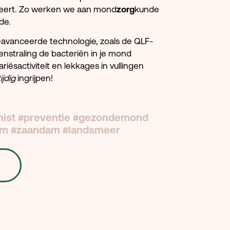
leert. Zo werken we aan mond
zorg
kunde
de.
avanceerde technologie, zoals de QLF-
nstraling de bacteriën in je mond
iësactiviteit en lekkages in vullingen
tijdig
ingrijpen!
nist #preventie #gezondemond
em #zaandam #landsmeer