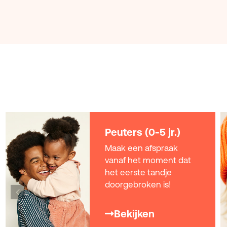
Kids en Teens (5-18
jr.)
Voor alle coole kids die
mooie en gezonde
tanden willen!
Bekijken