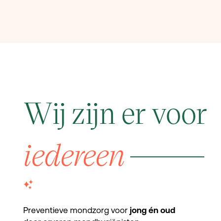
Wij zijn er voor
Peuters (0-5 jr.)
iedereen
Maak een afspraak
vanaf het moment dat
het eerste tandje
doorgebroken is!
Bekijken
Preventieve mondzorg voor
jong én oud