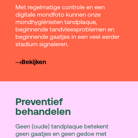
Met regelmatige controle en een
digitale mondfoto kunnen onze
mondhygiënisten tandplaque,
beginnende tandvleesproblemen en
beginnende gaatjes in een veel eerder
stadium signaleren.
Bekijken
Preventief
behandelen
Geen (oude) tandplaque betekent
geen gaatjes en geen gedoe met