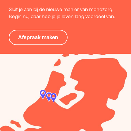
Sluit je aan bij de nieuwe manier van mondzorg.
Begin nu, daar heb je je leven lang voordeel van.
Afspraak maken