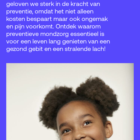
geloven we sterk in de kracht van
preventie, omdat het niet alleen
kosten bespaart maar ook ongemak
en pijn voorkomt. Ontdek waarom
preventieve mondzorg essentieel is
voor een leven lang genieten van een
gezond gebit en een stralende lach!