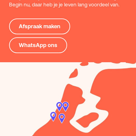
Begin nu, daar heb je je leven lang voordeel van.
Afspraak maken
WhatsApp ons